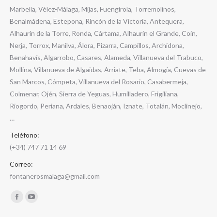
Marbella, Vélez-Málaga, Mijas, Fuengirola, Torremolinos,
Benalmádena, Estepona, Rincón de la Victoria, Antequera,
Alhaurín de la Torre, Ronda, Cártama, Alhaurín el Grande, Coín,
Nerja, Torrox, Manilva, Álora, Pizarra, Campillos, Archidona,
Benahavís, Algarrobo, Casares, Alameda, Villanueva del Trabuco,
Mollina, Villanueva de Algaidas, Arriate, Teba, Almogía, Cuevas de
San Marcos, Cómpeta, Villanueva del Rosario, Casabermeja,
Colmenar, Ojén, Sierra de Yeguas, Humilladero, Frigiliana,
Riogordo, Periana, Ardales, Benaoján, Iznate, Totalán, Moclinejo,
…
Teléfono:
(+34) 747 71 14 69
Correo:
fontanerosmalaga@gmail.com
Encuéntranos en:
Facebook
YouTube