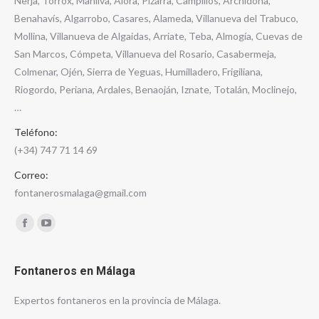
Nerja, Torrox, Manilva, Álora, Pizarra, Campillos, Archidona,
Benahavís, Algarrobo, Casares, Alameda, Villanueva del Trabuco,
Mollina, Villanueva de Algaidas, Arriate, Teba, Almogía, Cuevas de
San Marcos, Cómpeta, Villanueva del Rosario, Casabermeja,
Colmenar, Ojén, Sierra de Yeguas, Humilladero, Frigiliana,
Riogordo, Periana, Ardales, Benaoján, Iznate, Totalán, Moclinejo,
…
Teléfono:
(+34) 747 71 14 69
Correo:
fontanerosmalaga@gmail.com
Encuéntranos en:
Facebook
YouTube
Fontaneros en Málaga
Expertos fontaneros en la provincia de Málaga.